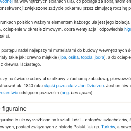
wodnej
na wewnętrznych ścianach ula), co pociąga za sobą nadmiern
KTYWU
onsekwencji zwiększone zużycie pokarmu przez zimującą rodzinę p
unkach polskich ważnym elementem każdego ula jest jego izolacja
m, ocieplenie w okresie zimowym, dobra wentylacja i odpowiednia
hig
ał ul.
postępu nadal najlepszymi materiałami do budowy wewnętrznych ści
iały takie jak: drewno miękkie (
lipa
,
osika
,
topola
,
jodła
), a do ociepl
 z drewna liściastego.
wszy na świecie udany ul szafkowy z ruchomą zabudową, pierwowz
truował ok. 1840 roku
śląski
pszczelarz
Jan Dzierżon
. Jest on rów
elarstwie
odstępem pszczelim (
ang.
bee space
).
 figuralne
iguralne to ule wyrzeźbione na kształt ludzi – chłopów, szlachciców,
wnych, postaci związanych z historią Polski, jak np.
Turków
, a nawe