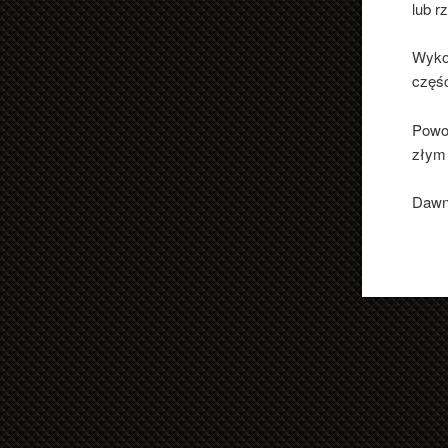
lub r
Wyko
częśc
Powod
złym 
Dawni