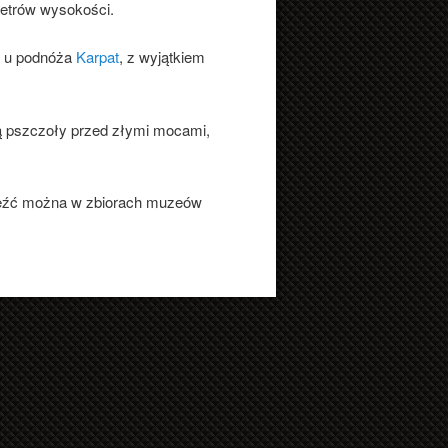
 metrów wysokości.
h u podnóża
Karpat
, z wyjątkiem
ią pszczoły przed złymi mocami,
znaleźć można w zbiorach muzeów