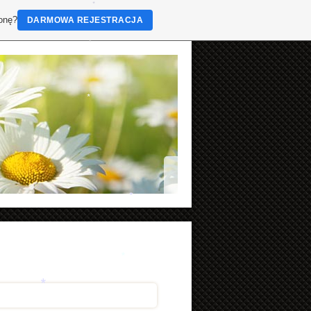
ronę?
DARMOWA REJESTRACJA
*
*
*
*