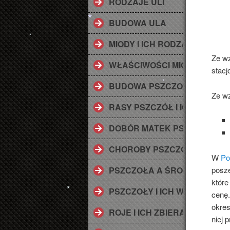
RODZAJE ULI
BUDOWA ULA
MIODY I ICH RODZAJE
*
*
Ze wz
WŁAŚCIWOŚCI MIODU
stacj
*
BUDOWA PSZCZOŁY
Ze wz
RASY PSZCZÓŁ I ICH CHAR
DOBÓR MATEK PSZCZELICH
*
CHOROBY PSZCZÓŁ
W
Po
posze
PSZCZOŁA A ŚRODOWISKO
które
PSZCZOŁY I ICH WAGA DLA
cenę.
okre
ROJE I ICH ZBIERANIAE
niej 