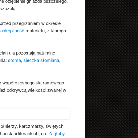
e oziębienie gniazda pszczelego,
szczelą.
 przed przegrzaniem w okresie
roskopijność
materiału, z którego
an ula pozostają naturalne
enia:
słoma
,
sieczka słomiana
,
ór współczesnego ula ramowego,
nież odkrywcą wielkości zwanej w
 żołnierzy, karczmarzy, świętych,
t postaci literackich, np.
Zagłoby
–