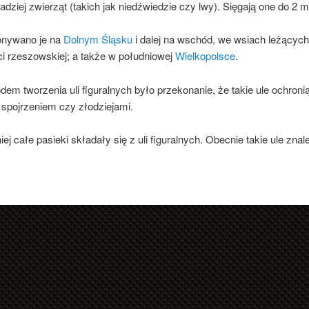
zadziej zwierząt (takich jak niedźwiedzie czy lwy). Sięgają one do 2
nywano je na
Dolnym Śląsku
i dalej na wschód, we wsiach leżącyc
i rzeszowskiej; a także w południowej
Wielkopolsce
.
em tworzenia uli figuralnych było przekonanie, że takie ule ochron
spojrzeniem czy złodziejami.
ej całe pasieki składały się z uli figuralnych. Obecnie takie ule 