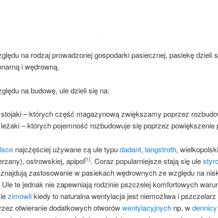
ględu na rodzaj prowadzonej gospodarki pasiecznej, pasiekę dzieli 
onarną i wędrowną.
*
*
ględu na budowę, ule dzieli się na:
AKYERYSTYKA
stojaki – których część magazynową zwiększamy poprzez rozbudo
leżaki – których pojemność rozbudowuje się poprzez powiększenie 
lsce
najczęściej używane są ule typu
dadant
,
langstroth
, wielkopolsk
rzany), ostrowskiej, apipol
. Coraz popularniejsze stają się ule
styr
[1]
 znajdują zastosowanie w pasiekach wędrownych ze względu na nisk
 ŚRODOWISKA
 Ule te jednak nie zapewniają rodzinie pszczelej komfortowych war
sie
zimowli
kiedy to naturalna wentylacja jest niemożliwa i pszczelar
*
przez otwieranie dodatkowych otworów
wentylacyjnych
np. w
dennicy
*