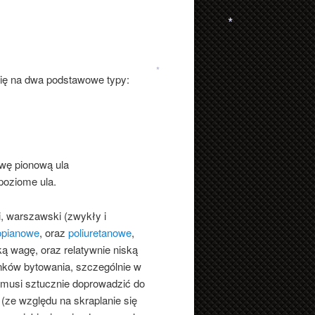
*
*
się na dwa podstawowe typy:
*
*
wę pionową ula
poziome ula.
i, warszawski (zwykły i
opianowe
, oraz
poliuretanowe
,
ą wagę, oraz relatywnie niską
unków bytowania, szczególnie w
z musi sztucznie doprowadzić do
(ze względu na skraplanie się