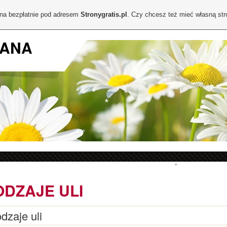
*
*
*
*
ona bezpłatnie pod adresem
Stronygratis.pl
. Czy chcesz też mieć własną st
*
JANA
*
*
*
*
ODZAJE ULI
*
*
dzaje uli