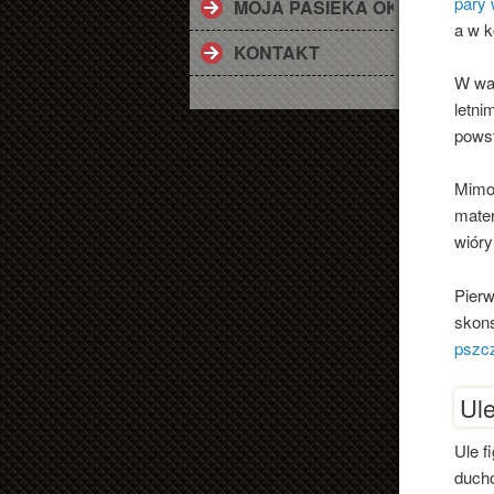
pary 
MOJA PASIEKA OKIEM OBIE
a w k
*
KONTAKT
W war
letni
powst
Mimo 
mater
wióry
Pier
skons
pszcz
Ule
Ule f
ducho